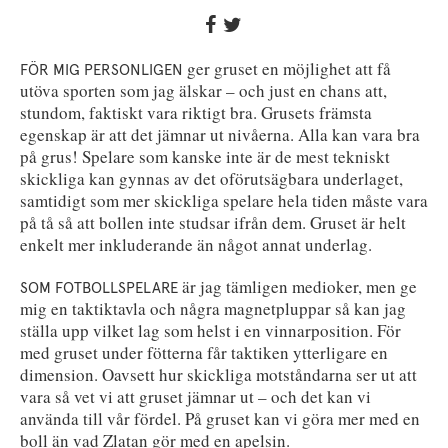
ger gruset en möjlighet att få
FÖR MIG PERSONLIGEN
utöva sporten som jag älskar – och just en chans att,
stundom, faktiskt vara riktigt bra. Grusets främsta
egenskap är att det jämnar ut nivåerna. Alla kan vara bra
på grus! Spelare som kanske inte är de mest tekniskt
skickliga kan gynnas av det oförutsägbara underlaget,
samtidigt som mer skickliga spelare hela tiden måste vara
på tå så att bollen inte studsar ifrån dem. Gruset är helt
enkelt mer inkluderande än något annat underlag.
är jag tämligen medioker, men ge
SOM FOTBOLLSPELARE
mig en taktiktavla och några magnetpluppar så kan jag
ställa upp vilket lag som helst i en vinnarposition. För
med gruset under fötterna får taktiken ytterligare en
dimension. Oavsett hur skickliga motståndarna ser ut att
vara så vet vi att gruset jämnar ut – och det kan vi
använda till vår fördel. På gruset kan vi göra mer med en
boll än vad Zlatan gör med en apelsin.