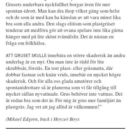
Grusets underbara nyckfullhet borgar även för mer
spontan-idrott. Man kan dra ihop vilket gäng som helst
och de som är med kan ha känslan av att vara minst lika
bra som alla andra. Den slags elitism som plastgräset
tenderar att medföra gör att ovana spelare inte lika gärna
hänger med på lite skönt tvåmålslir. Det är nästan en
fråga om folkhälsa.
innebära en större skaderisk än andra
ATT GRUSET SKULLE
underlag är en myt. Om man inte är rädd för lite
skrubbsår, förstås. En torr plast- eller gräsmatta, där
dobbar fastnar och knän vrids, innebär en mycket högre
skaderisk. Och för alla oss glada amatörer och
spontanidrottare så är planerna som vi får tillgång till
mycket sällan nyvattnade. Grus behöver inte vattnas. Det
är redan bra som det är. För mig är grus mer familjärt än
plastgräs. Jag vet att jag alltid är välkommen!”
/Mikael Edgren, back i Hoyzer Boys